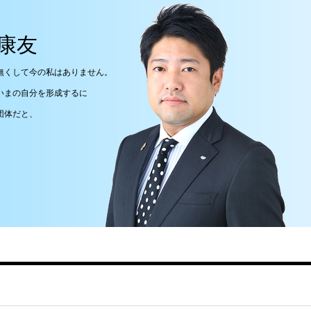
康友
無くして今の私はありません。
いまの自分を形成するに
団体だと、