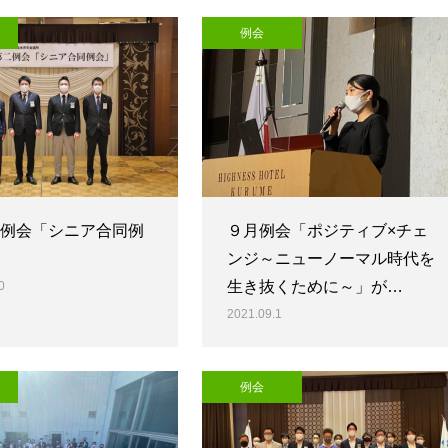
例会
二例会「シニア合同例
９月例会「ポジティブ×チェ
ンジ～ニューノーマル時代を
生き抜くために～」が…
0
2021.09.1
例会