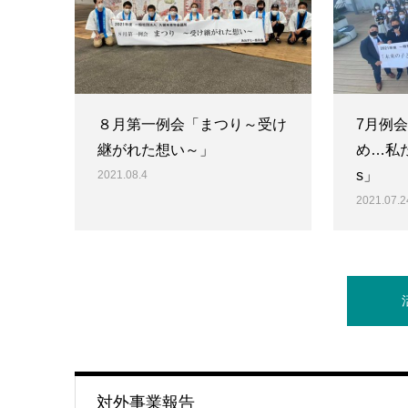
８月第一例会「まつり～受け
7月例
継がれた想い～」
め…私た
s」
2021.08.4
2021.07.2
対外事業報告