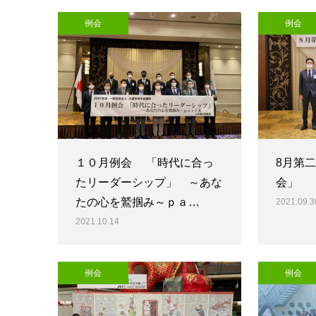
例会
例会
１０月例会 「時代に合っ
8月第
たリーダーシップ」 ～あな
会」
たの心を鷲掴み～ｐａ…
2021.09.3
2021.10.14
例会
例会