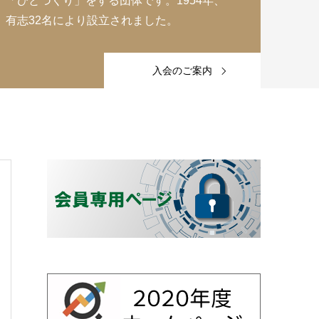
「ひとづくり」をする団体です。1954年、
有志32名により設立されました。
入会のご案内