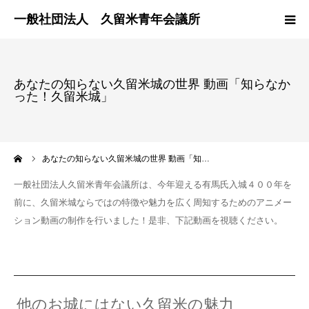
HOME
あなたの知らない久留米城の世界 動画「知らなか
った！久留米城」
組織案内
入会案内
ーム
あなたの知らない久留米城の世界 動画「知…
組織紹介
一般社団法人久留米青年会議所は、今年迎える有馬氏入城４００年を
前に、久留米城ならではの特徴や魅力を広く周知するためのアニメー
お問合せ
ション動画の制作を行いました！是非、下記動画を視聴ください。
会員専用
他のお城にはない久留米の魅力