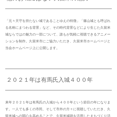
「元々天守を持たない城であることゆえの特徴」「篠山城とも呼ばれ
る名称にまつわる背景」など、その時代背景などにより生じた久留米
城ならではの魅力の一部について、誰もが気軽に視聴できるアニメー
ションを制作。久留米市にご協力いただき、久留米市ホームページと
当会ホームページ上に公開します。
２０２１年は有馬氏入城４００年
来年２０２１年は有馬氏の入城から４００年という節目の年になりま
す。一人でも多くの市民、そして市外の方々に視聴していただき、久
留米城への関心を高めることで、久留米城跡を活用したまちづくり活